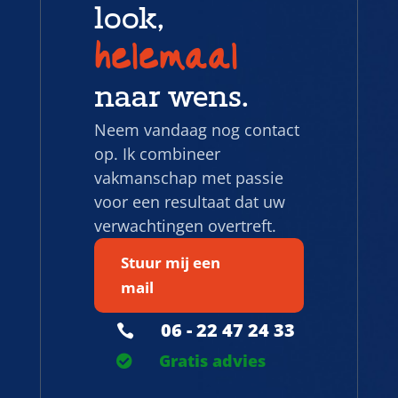
look,
helemaal
naar wens.
Neem vandaag nog contact
op. Ik combineer
vakmanschap met passie
voor een resultaat dat uw
verwachtingen overtreft.
Stuur mij een
mail
06 - 22 47 24 33

Gratis advies
