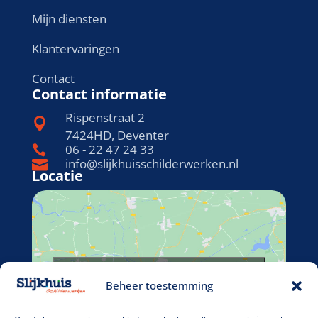
Mijn diensten
Klantervaringen
Contact
Contact informatie
Rispenstraat 2

7424HD, Deventer
06 - 22 47 24 33

info@slijkhuisschilderwerken.nl

Locatie
Klik om marketing cookies te accepteren
Beheer toestemming
en deze inhoud in te schakelen